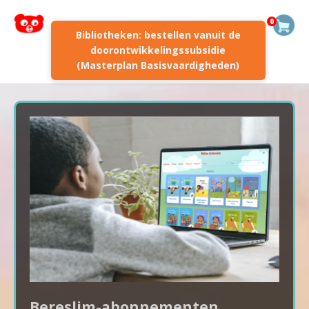
0
Bibliotheken: bestellen vanuit de
doorontwikkelingssubsidie
(Masterplan Basisvaardigheden)
Bereslim-abonnementen