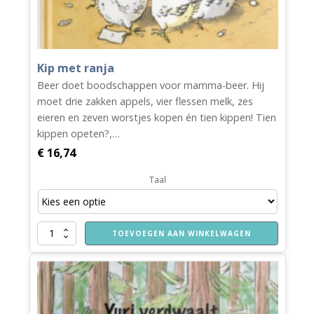
Kip met ranja
Beer doet boodschappen voor mamma-beer. Hij
moet drie zakken appels, vier flessen melk, zes
eieren en zeven worstjes kopen én tien kippen! Tien
kippen opeten?,…
€
16,74
Taal
Kip
TOEVOEGEN AAN WINKELWAGEN
met
ranja
aantal