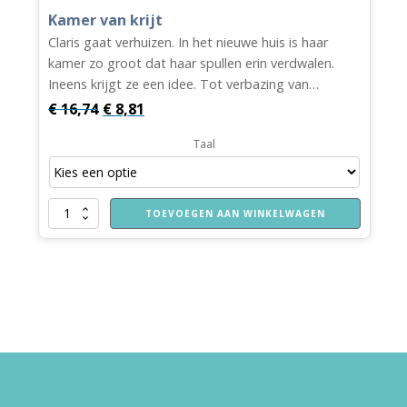
Kamer van krijt
Claris gaat verhuizen. In het nieuwe huis is haar
kamer zo groot dat haar spullen erin verdwalen.
Ineens krijgt ze een idee. Tot verbazing van…
Oorspronkelijke
Huidige
€
16,74
€
8,81
prijs
prijs
Taal
was:
is:
€ 16,74.
€ 8,81.
Kamer
TOEVOEGEN AAN WINKELWAGEN
van
krijt
aantal