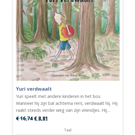
Yuri verdwaalt
Yuri speelt met andere kinderen in het bos.
Wanneer hij zijn bal achterna rent, verdwaalt hij. Hij
raakt steeds verder weg van zijn vriendjes. Hij…
Oorspronkelijke
Huidige
€
16,74
€
8,81
prijs
prijs
Taal