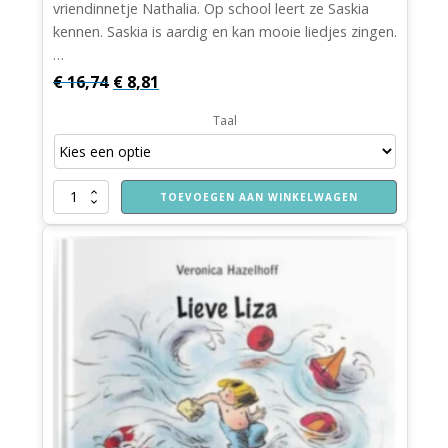
vriendinnetje Nathalia. Op school leert ze Saskia
kennen. Saskia is aardig en kan mooie liedjes zingen.
…
Oorspronkelijke
Huidige
€
16,74
€
8,81
prijs
prijs
Taal
was:
is:
€ 16,74.
€ 8,81.
Kon
TOEVOEGEN AAN WINKELWAGEN
jij
mij
maar
zien
hier
aantal