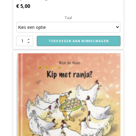
€
5,00
Taal
Een
TOEVOEGEN AAN WINKELWAGEN
opa
voor
opa
aantal