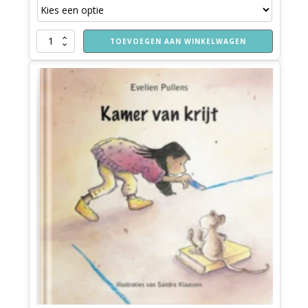
was:
is:
€ 16,74.
€ 8,81.
Yuri
TOEVOEGEN AAN WINKELWAGEN
verdwaalt
aantal