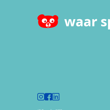
waar s