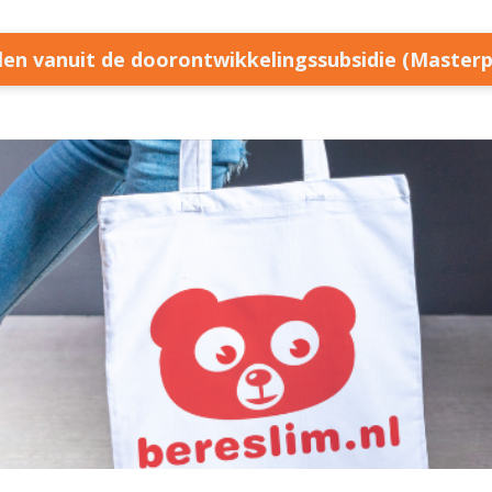
llen vanuit de doorontwikkelingssubsidie (Master