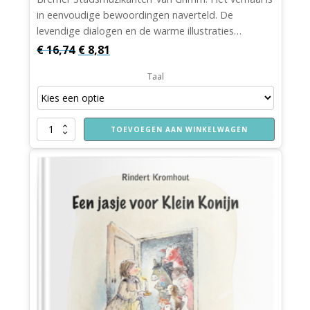
in eenvoudige bewoordingen naverteld. De
levendige dialogen en de warme illustraties…
Oorspronkelijke
Huidige
€
16,74
€
8,81
prijs
prijs
Taal
was:
is:
€ 16,74.
€ 8,81.
De
TOEVOEGEN AAN WINKELWAGEN
stadsmuzikanten
aantal