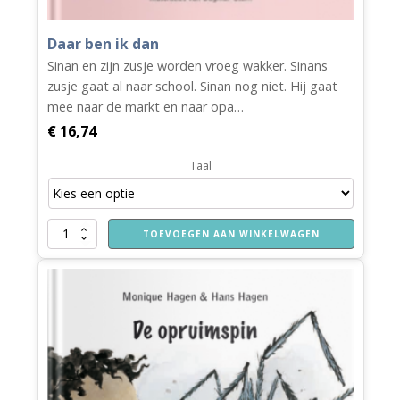
Daar ben ik dan
Sinan en zijn zusje worden vroeg wakker. Sinans
zusje gaat al naar school. Sinan nog niet. Hij gaat
mee naar de markt en naar opa…
€
16,74
Taal
Daar
TOEVOEGEN AAN WINKELWAGEN
ben
ik
dan
aantal