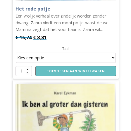
Het rode potje
Een vrolijk verhaal over zindelijk worden zonder
dwang. Zahra vindt een mooi potje naast de wc.
Mamma zegt dat het voor haar is. Zahra wil…
Oorspronkelijke
Huidige
€
16,74
€
8,81
prijs
prijs
Taal
was:
is:
€ 16,74.
€ 8,81.
Het
TOEVOEGEN AAN WINKELWAGEN
rode
potje
aantal