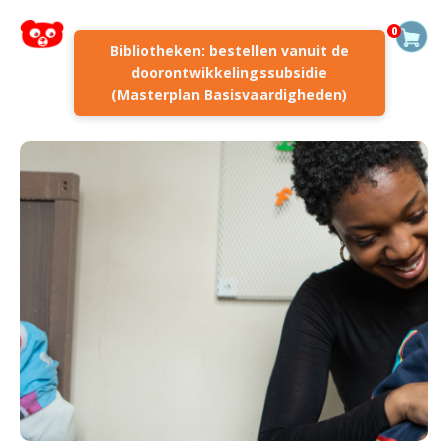
0
Bibliotheken: bestellen vanuit de
doorontwikkelingssubsidie
(Masterplan Basisvaardigheden)