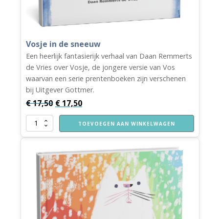
Vosje in de sneeuw
Een heerlijk fantasierijk verhaal van Daan Remmerts
de Vries over Vosje, de jongere versie van Vos
waarvan een serie prentenboeken zijn verschenen
bij Uitgever Gottmer.
€
17,50
€
17,50
Vosje
TOEVOEGEN AAN WINKELWAGEN
in
de
sneeuw
aantal