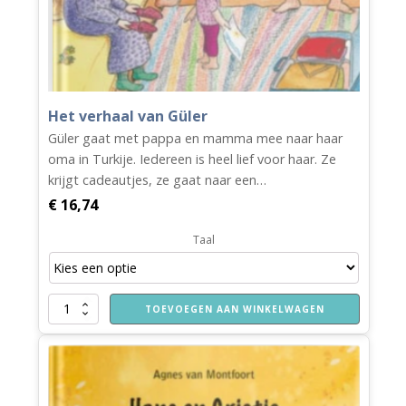
Het verhaal van Güler
Güler gaat met pappa en mamma mee naar haar
oma in Turkije. Iedereen is heel lief voor haar. Ze
krijgt cadeautjes, ze gaat naar een…
€
16,74
Taal
Het
TOEVOEGEN AAN WINKELWAGEN
verhaal
van
Güler
aantal