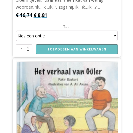
bloem geven. Maar Rat is een Rat van weinig
woorden. ‘Ik…Ik…Ik…’, zegt hij. Ik…Ik…Ik…?…
Oorspronkelijke
Huidige
€
16,74
€
8,81
prijs
prijs
Taal
was:
is:
€ 16,74.
€ 8,81.
De
TOEVOEGEN AAN WINKELWAGEN
rat
van
weinig
woorden
aantal