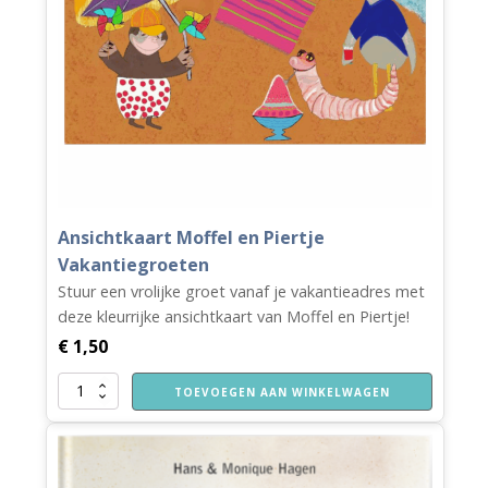
Ansichtkaart Moffel en Piertje
Vakantiegroeten
Stuur een vrolijke groet vanaf je vakantieadres met
deze kleurrijke ansichtkaart van Moffel en Piertje!
€
1,50
Ansichtkaart
TOEVOEGEN AAN WINKELWAGEN
Moffel
en
Piertje
Vakantiegroeten