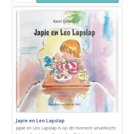
ben
al
groter
dan
gisteren
aantal
Japie en Leo Lapslap
Japie en Leo Lapslap is op dit moment uitverkocht.