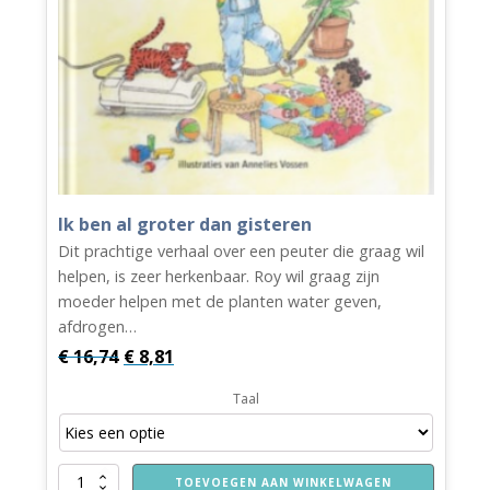
Ik ben al groter dan gisteren
Dit prachtige verhaal over een peuter die graag wil
helpen, is zeer herkenbaar. Roy wil graag zijn
moeder helpen met de planten water geven,
afdrogen…
Oorspronkelijke
Huidige
€
16,74
€
8,81
prijs
prijs
Taal
was:
is:
€ 16,74.
€ 8,81.
Ik
TOEVOEGEN AAN WINKELWAGEN