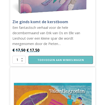
Zie ginds komt de kerstboom
Een fantastisch verhaal voor de hele
decembermaand van Erik van Os en Elle van
Lieshout over een kleine spar die wordt
meegenomen door de Pieten…
€
17,50
€
17,50
Zie
TOEVOEGEN AAN WINKELWAGEN
ginds
komt
de
kerstboom
aantal