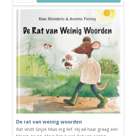
bruiloft
van
juf
aantal
De rat van weinig woorden
Rat vindt Grijze Muis erg lief. Hij wil haar graag een