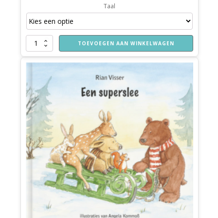
Taal
Een
TOEVOEGEN AAN WINKELWAGEN
schaap
met
een
rode
das
aantal