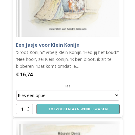
Een jasje voor Klein Konijn
‘Groot Konijn?’ vroeg Klein Konijn. ‘Heb jij het koud?’
‘Nee hoor’, zei Klein Konijn. ‘Ik ben bloot, ik zit te
bibberen.’ ‘Dat komt omdat je…
€
16,74
Taal
Een
TOEVOEGEN AAN WINKELWAGEN
jasje
voor
Klein
Konijn