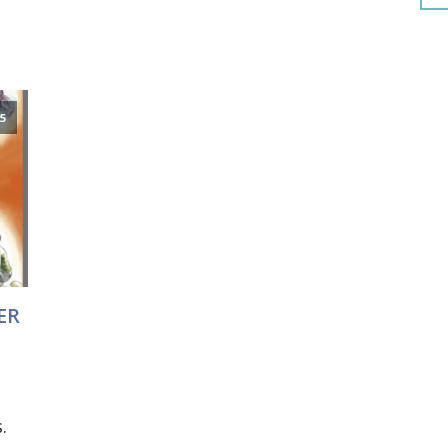
25
ER
.