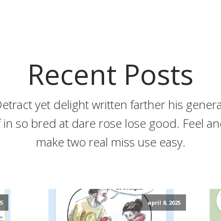
Recent Posts
etract yet delight written farther his genera
f in so bred at dare rose lose good. Feel a
make two real miss use easy.
25
april 8, 2025