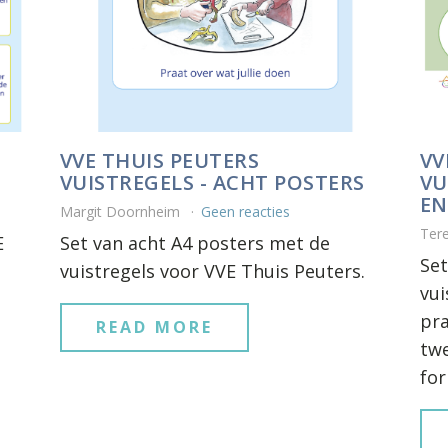
VVE THUIS PEUTERS
VV
VUISTREGELS - ACHT POSTERS
VU
EN
Margit Doornheim
Geen reacties
Ter
E
Set van acht A4 posters met de
Set
vuistregels voor VVE Thuis Peuters.
vui
pra
READ MORE
twe
fo