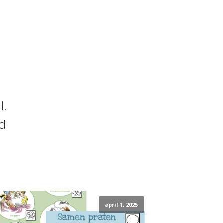
l.
nd
april 1, 2025