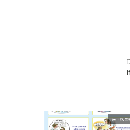
D
I
juni 27, 20