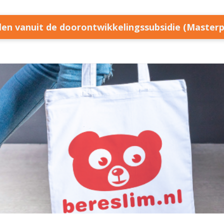
llen vanuit de doorontwikkelingssubsidie (Master