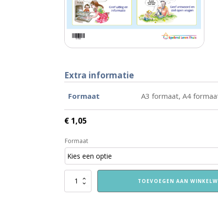
Extra informatie
Formaat
A3 formaat, A4 formaa
€
1,05
Formaat
VVE
TOEVOEGEN AAN WINKEL
Thuis
Peuters
vuistregels
aantal