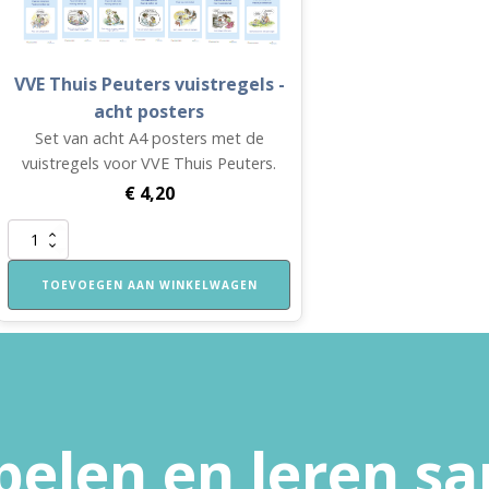
VVE Thuis Peuters vuistregels -
acht posters
Set van acht A4 posters met de
vuistregels voor VVE Thuis Peuters.
€
4,20
VVE
Thuis
Peuters
TOEVOEGEN AAN WINKELWAGEN
vuistregels
-
acht
posters
aantal
pelen en leren 