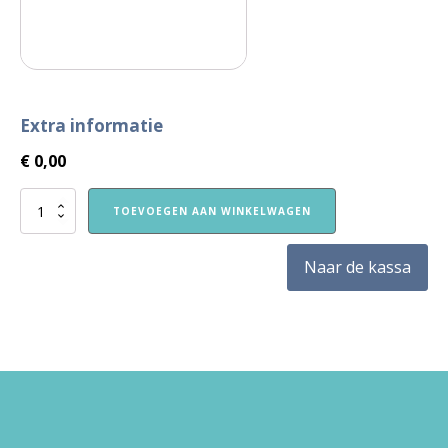
Extra informatie
€
0,00
A4
TOEVOEGEN AAN WINKELWAGEN
Poster
Vuistregels
VVE
Naar de kassa
Thuis
Kleuters
Samen
Praten
aantal