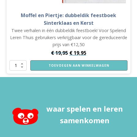
Moffel en Piertje: dubbeldik feestboek
Sinterklaas en Kerst
Twee verhalen in één dubbeldik feestboek! Voor Spelend
Leren Thuis gebruikers verkrijgbaar voor de gereduceerde
prijs van €12,50
€
19,95
€
19,95
Moffel
TOEVOEGEN AAN WINKELWAGEN
en
Piertje:
dubbeldik
feestboek
Sinterklaas
en
Kerst
waar spelen en leren
aantal
samenkomen