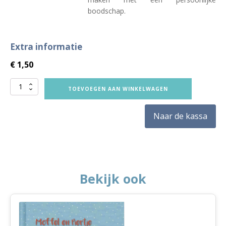
boodschap.
Extra informatie
€
1,50
Ansichtkaart
TOEVOEGEN AAN WINKELWAGEN
Moffel
en
Naar de kassa
Piertje
Vakantiegroeten
aantal
Bekijk ook