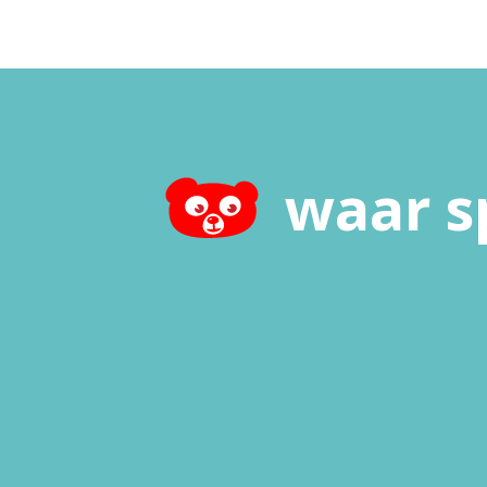
waar s