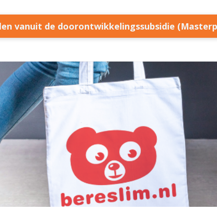
llen vanuit de doorontwikkelingssubsidie (Master