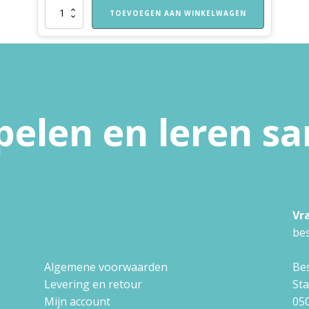
Dag
TOEVOEGEN AAN WINKELWAGEN
Beertje,
spelen
we
nog
een
keertje?
-
pelen en leren 
geschenkverpakking
aantal
Vr
bes
Algemene voorwaarden
Bes
Levering en retour
St
Mijn account
050