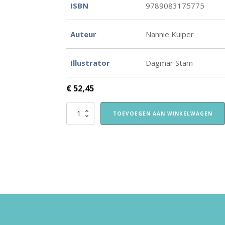
ISBN
9789083175775
Auteur
Nannie Kuiper
Illustrator
Dagmar Stam
€
52,45
Daar
TOEVOEGEN AAN WINKELWAGEN
ben
ik
dan
-
vertelplaten
aantal