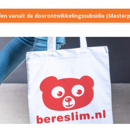
llen vanuit de doorontwikkelingssubsidie (Master