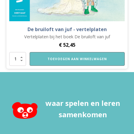
De bruiloft van juf - vertelplaten
Vertelplaten bij het boek De bruiloft van juf
€
52,45
De
TOEVOEGEN AAN WINKELWAGEN
bruiloft
van
juf
-
vertelplaten
aantal
waar spelen en leren
samenkomen