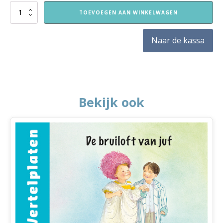
De
TOEVOEGEN AAN WINKELWAGEN
bruiloft
van
juf
Naar de kassa
aantal
Bekijk ook