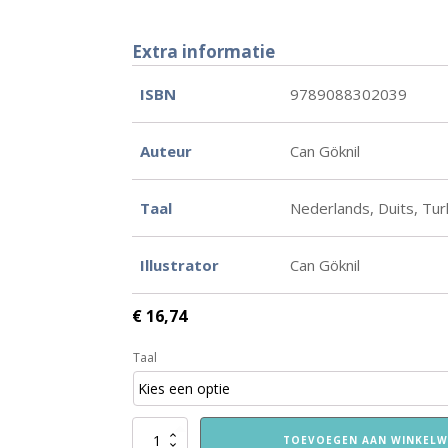
Extra informatie
ISBN
9789088302039
Auteur
Can Göknil
Taal
Nederlands, Duits, Tur
Illustrator
Can Göknil
€
16,74
Taal
De
TOEVOEGEN AAN WINKEL