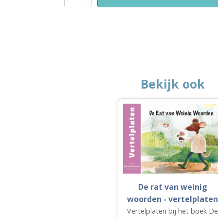
poezen
van
de
buurvrouw
aantal
Bekijk ook
De rat van weinig
woorden - vertelplaten
Vertelplaten bij het boek De