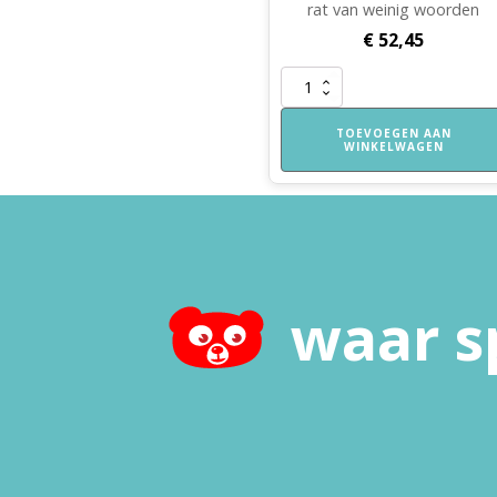
rat van weinig woorden
€
52,45
De
rat
van
TOEVOEGEN AAN
WINKELWAGEN
weinig
woorden
-
vertelplaten
aantal
waar s