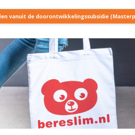
llen vanuit de doorontwikkelingssubsidie (Master