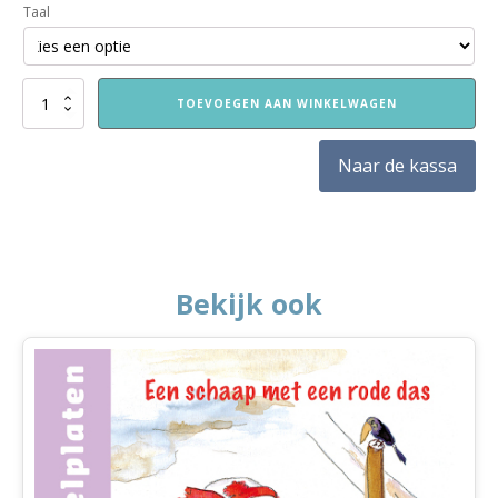
Taal
Een
TOEVOEGEN AAN WINKELWAGEN
jasje
voor
Klein
Naar de kassa
Konijn
aantal
Bekijk ook