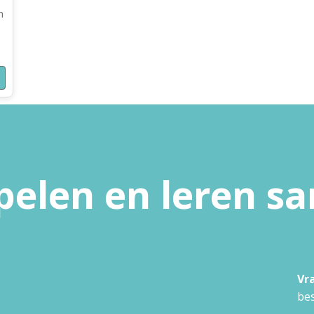
n
pelen en leren 
Vr
bes