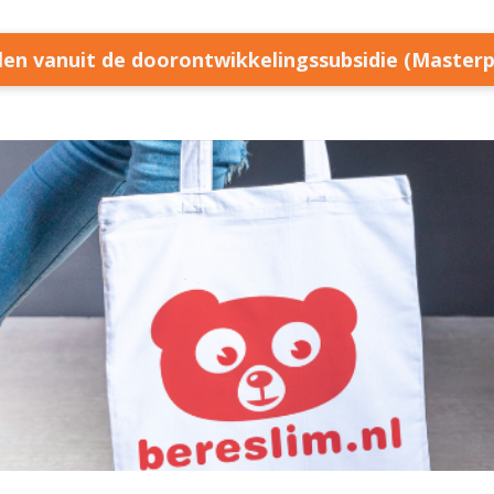
llen vanuit de doorontwikkelingssubsidie (Master