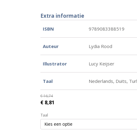
Extra informatie
ISBN
9789083388519
Auteur
Lydia Rood
Illustrator
Lucy Keijser
Taal
Nederlands, Duits, Tur
€
16,74
Oorspronkelijke
Huidige
€
8,81
prijs
prijs
Taal
was:
is:
€ 16,74.
€ 8,81.