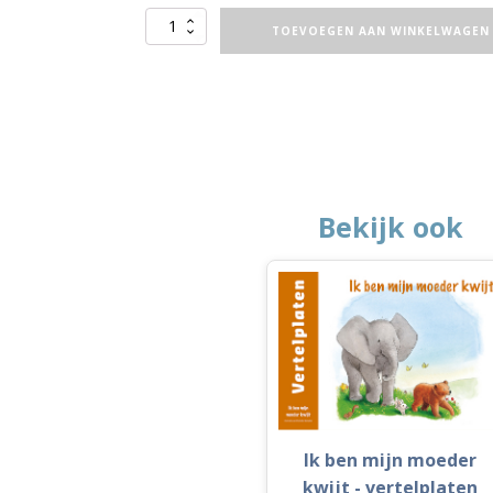
Het
TOEVOEGEN AAN WINKELWAGEN
rode
potje
aantal
Bekijk ook
Ik ben mijn moeder
kwijt - vertelplaten