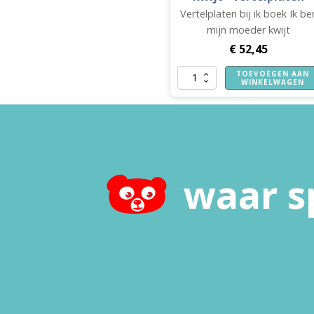
Vertelplaten bij ik boek Ik be
mijn moeder kwijt
€
52,45
TOEVOEGEN AAN
Ik
WINKELWAGEN
ben
mijn
moeder
kwijt
-
vertelplaten
aantal
waar s