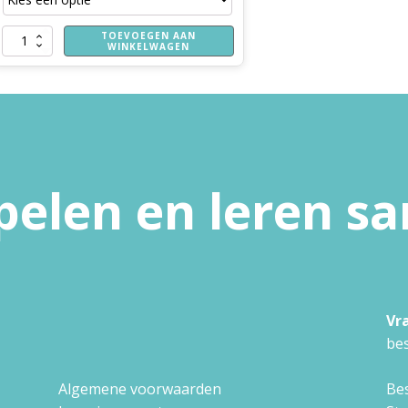
€ 16,74.
€ 8,81.
TOEVOEGEN AAN
Huis
WINKELWAGEN
op
z'n
kop
aantal
pelen en leren 
Vr
bes
Algemene voorwaarden
Bes