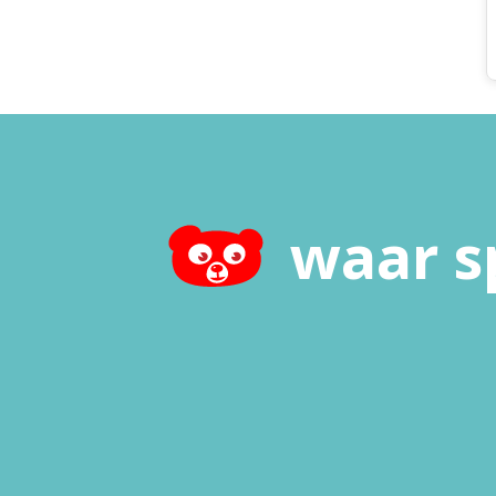
waar s