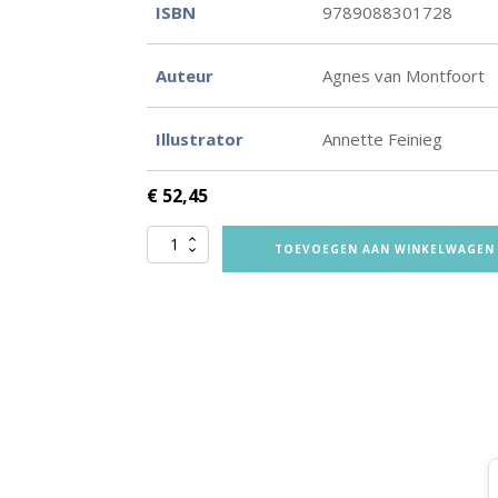
ISBN
9789088301728
Auteur
Agnes van Montfoort
Illustrator
Annette Feinieg
€
52,45
Huis
TOEVOEGEN AAN WINKELWAGEN
op
z'n
kop
-
vertelplaten
aantal