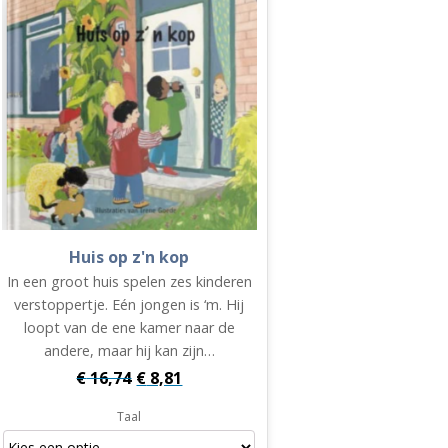
Huis op z'n kop
In een groot huis spelen zes kinderen
verstoppertje. Eén jongen is ‘m. Hij
loopt van de ene kamer naar de
andere, maar hij kan zijn…
Oorspronkelijke
Huidige
€
16,74
€
8,81
prijs
prijs
Taal
was:
is: