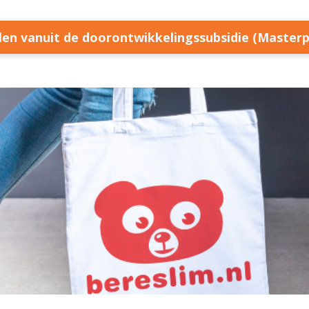
llen vanuit de doorontwikkelingssubsidie (Master