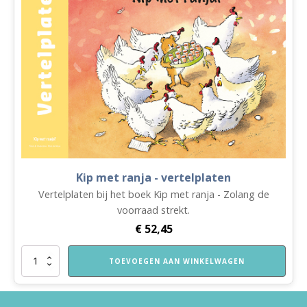
Kip met ranja - vertelplaten
Vertelplaten bij het boek Kip met ranja - Zolang de
voorraad strekt.
€
52,45
Kip
TOEVOEGEN AAN WINKELWAGEN
met
ranja
-