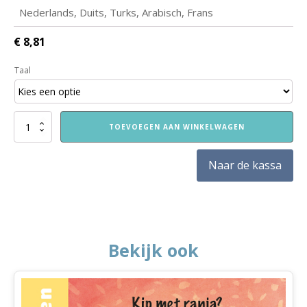
Nederlands, Duits, Turks, Arabisch, Frans
€
8,81
Taal
Ik
TOEVOEGEN AAN WINKELWAGEN
ben
al
groter
Naar de kassa
dan
gisteren
aantal
Bekijk ook