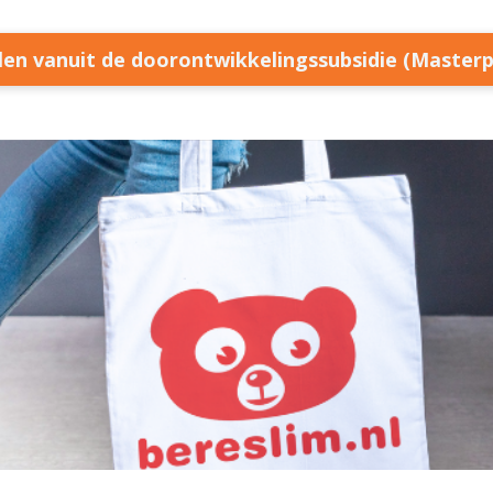
llen vanuit de doorontwikkelingssubsidie (Master