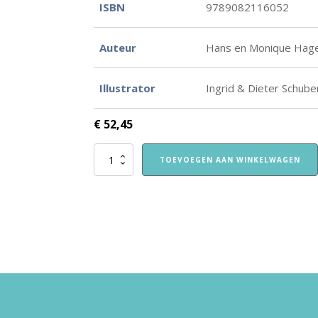
ISBN
9789082116052
Auteur
Hans en Monique Hag
Illustrator
Ingrid & Dieter Schube
€
52,45
Ik
TOEVOEGEN AAN WINKELWAGEN
ben
al
groter
dan
gisteren
-
vertelplaten
aantal