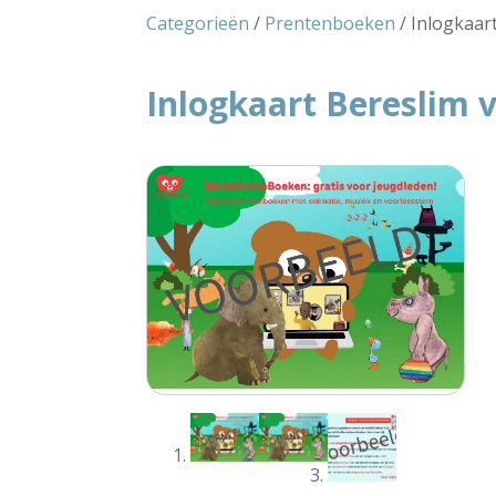
Categorieën
/
Prentenboeken
/ Inlogkaart
Inlogkaart Bereslim v