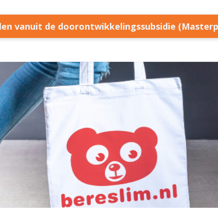
llen vanuit de doorontwikkelingssubsidie (Master