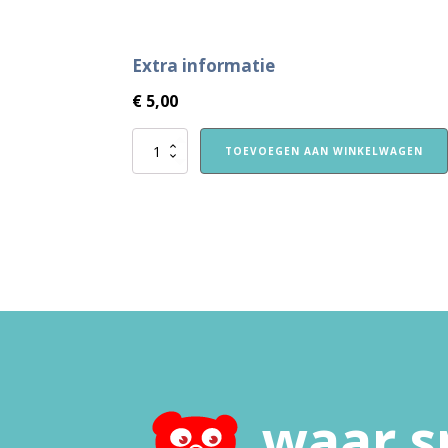
Extra informatie
€
5,00
Inlogkaart
TOEVOEGEN AAN WINKELWAGEN
Bereslim
via
de
bibliotheek
aantal
waar s