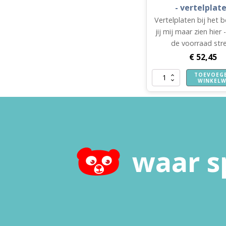
- vertelplat
Vertelplaten bij het 
jij mij maar zien hier
de voorraad stre
€
52,45
TOEVOEG
Kon
WINKEL
jij
mij
maar
zien
hier
-
vertelplaten
waar s
aantal