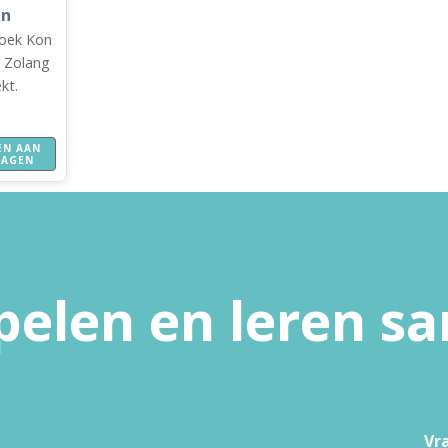
en
boek Kon
 - Zolang
kt.
EN AAN
WAGEN
pelen en leren 
Vr