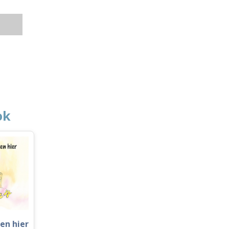
ok
ien hier