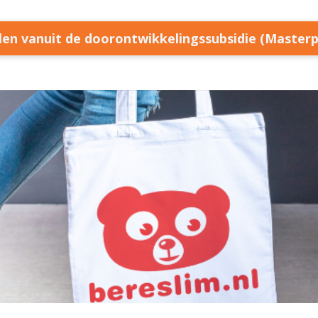
llen vanuit de doorontwikkelingssubsidie (Master