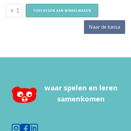
Keukenset
TOEVOEGEN AAN WINKELWAGEN
/
pannenset
aantal
Naar de kassa
waar spelen en leren
samenkomen