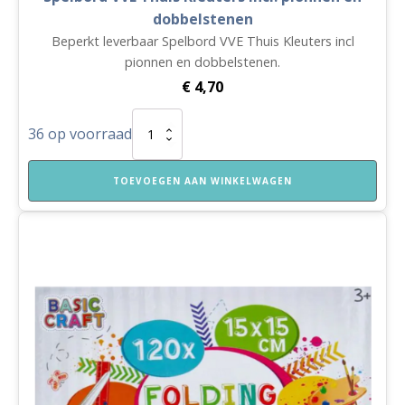
dobbelstenen
Beperkt leverbaar Spelbord VVE Thuis Kleuters incl
pionnen en dobbelstenen.
€
4,70
Spelbord
36 op voorraad
VVE
Thuis
Kleuters
TOEVOEGEN AAN WINKELWAGEN
incl.
pionnen
en
dobbelstenen
aantal