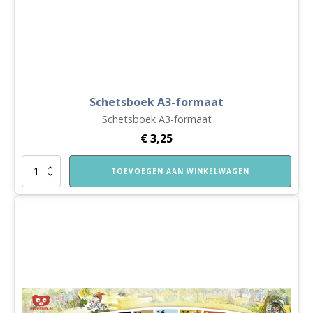
Schetsboek A3-formaat
Schetsboek A3-formaat
€
3,25
Schetsboek
TOEVOEGEN AAN WINKELWAGEN
A3-
formaat
aantal