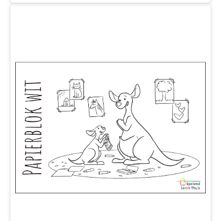
kwastje
aantal