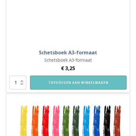
Schetsboek A3-formaat
Schetsboek A3-formaat
€
3,25
Schetsboek
TOEVOEGEN AAN WINKELWAGEN
A3-
formaat
aantal