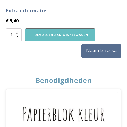
Extra informatie
€
5,40
Instapje
TOEVOEGEN AAN WINKELWAGEN
3:
Kleuterklas
2
Naar de kassa
Thema
Verkeer
aantal
Benodigdheden