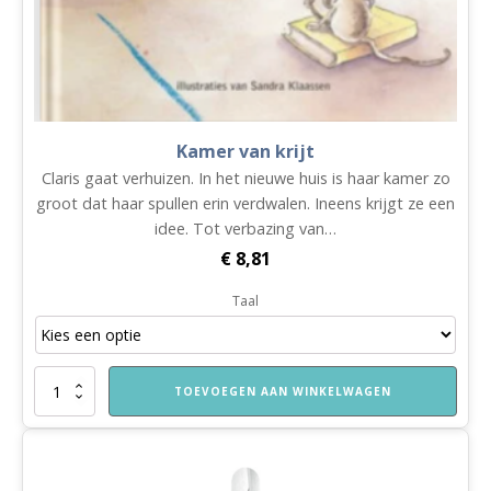
Kamer van krijt
Claris gaat verhuizen. In het nieuwe huis is haar kamer zo
groot dat haar spullen erin verdwalen. Ineens krijgt ze een
idee. Tot verbazing van…
€
8,81
Taal
Kamer
TOEVOEGEN AAN WINKELWAGEN
van
krijt
aantal