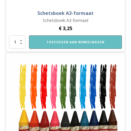
Schetsboek A3-formaat
Schetsboek A3-formaat
€
3,25
Schetsboek
TOEVOEGEN AAN WINKELWAGEN
A3-
formaat
aantal