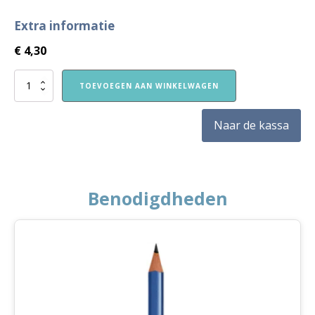
Extra informatie
€
4,30
Instapje
TOEVOEGEN AAN WINKELWAGEN
3:
Kleuterklas
3
Naar de kassa
Thema
Huis
aantal
Benodigdheden