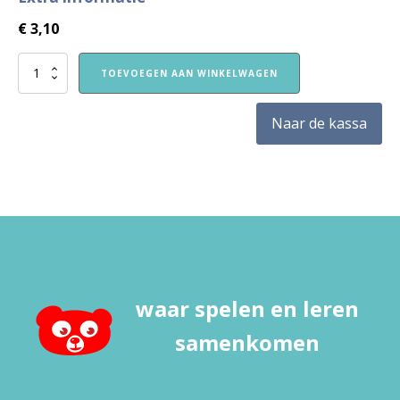
€
3,10
Bewaarbox
TOEVOEGEN AAN WINKELWAGEN
VVE
Thuis
en
Naar de kassa
Stapprogramma's
aantal
waar spelen en leren
samenkomen