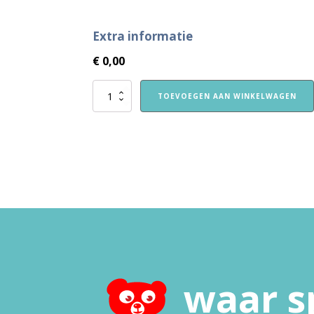
Extra informatie
€
0,00
Presentatiemap(-
TOEVOEGEN AAN WINKELWAGEN
pen)
Instapje/
Instapje
Belgie
aantal
waar s