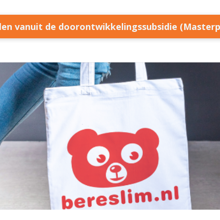
llen vanuit de doorontwikkelingssubsidie (Master