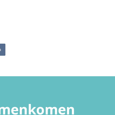
a
samenkomen