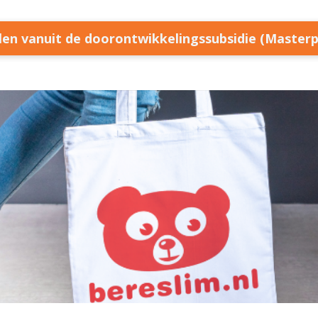
llen vanuit de doorontwikkelingssubsidie (Master