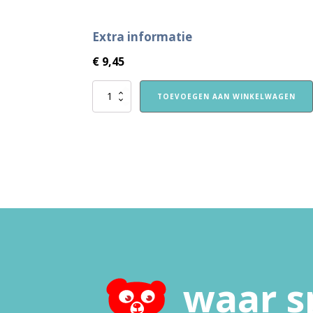
Extra informatie
€
9,45
Puzzel
TOEVOEGEN AAN WINKELWAGEN
4-
in-
1
aantal
waar s