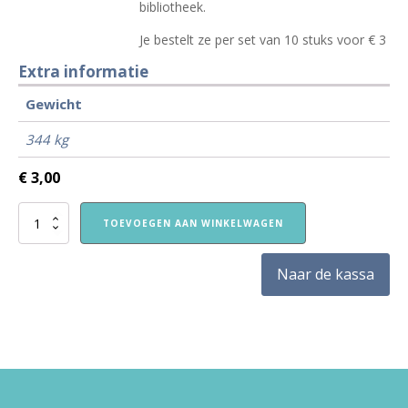
bibliotheek.
Je bestelt ze per set van 10 stuks voor € 3
Extra informatie
Gewicht
344 kg
€
3,00
Set
TOEVOEGEN AAN WINKELWAGEN
Bereslimstickers
-
voor
Naar de kassa
bibliotheken
aantal