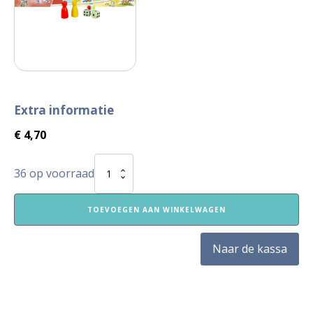
Extra informatie
€
4,70
Spelbord
36 op voorraad
VVE
Thuis
Kleuters
TOEVOEGEN AAN WINKELWAGEN
incl.
pionnen
en
Naar de kassa
dobbelstenen
aantal