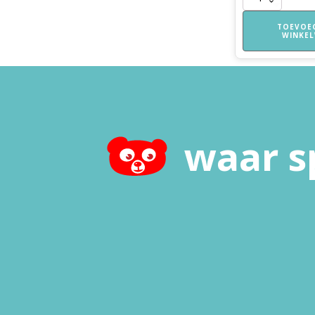
Spelend
Leren
TOEVOE
WINKE
Thuis
aantal
waar s