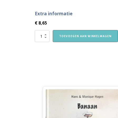
Extra informatie
€
8,65
VVE
TOEVOEGEN AAN WINKELWAGEN
Thuis
Peuters
themaboekje
Eten
aantal