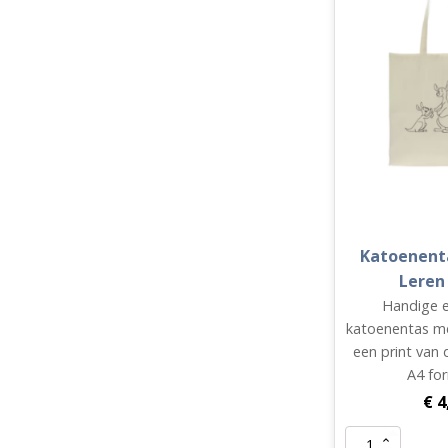
Katoenent
Leren
Handige e
katoenentas m
een print van
A4 fo
€
4
Katoenentas