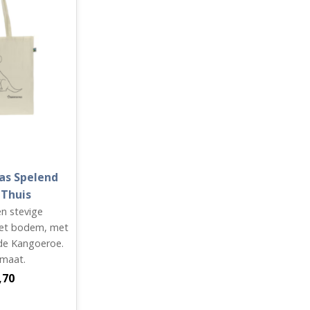
as Spelend
 Thuis
n stevige
et bodem, met
 de Kangoeroe.
rmaat.
,70