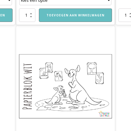
Kinderschaar
Lijm
GEN
TOEVOEGEN AAN WINKELWAGEN
aantal
incl.
kwastje
aantal