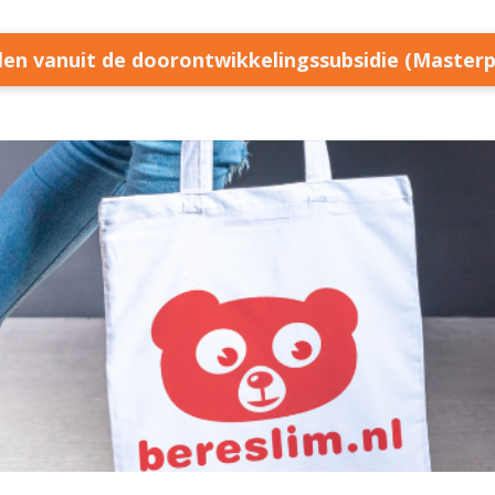
llen vanuit de doorontwikkelingssubsidie (Master