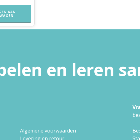
GEN AAN
LWAGEN
pelen en leren 
Vr
bes
Algemene voorwaarden
Bes
Levering en retour
St