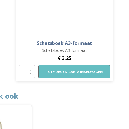
Schetsboek A3-formaat
Schetsboek A3-formaat
€
3,25
Schetsboek
TOEVOEGEN AAN WINKELWAGEN
A3-
formaat
aantal
k ook