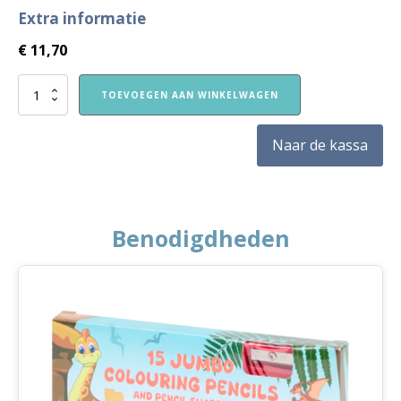
Extra informatie
€
11,70
VVE
TOEVOEGEN AAN WINKELWAGEN
Thuis
Peuters
themaboekje
Naar de kassa
Huis
aantal
Benodigdheden