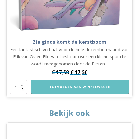
Zie ginds komt de kerstboom
Een fantastisch verhaal voor de hele decembermaand van
Erik van Os en Elle van Lieshout over een kleine spar die
wordt meegenomen door de Pieten…
€
17,50
€
17,50
Zie
TOEVOEGEN AAN WINKELWAGEN
ginds
komt
de
kerstboom
Bekijk ook
aantal