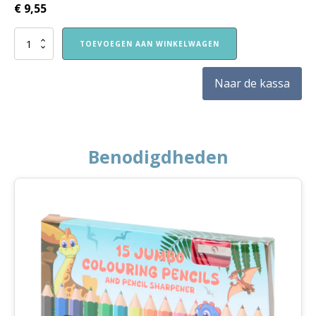
€
9,55
VVE
TOEVOEGEN AAN WINKELWAGEN
Thuis
Peuters
themaboekje
Naar de kassa
Sint
en
Kerst
aantal
Benodigdheden