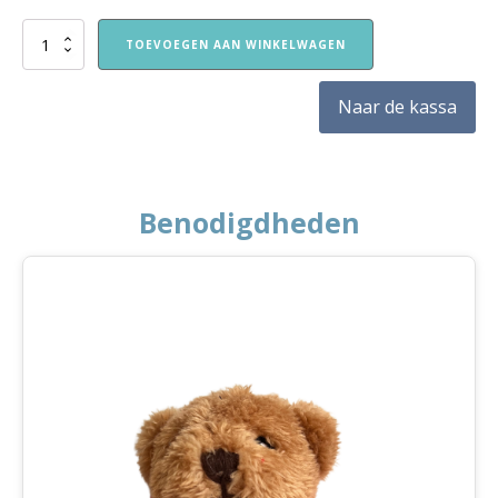
VVE
TOEVOEGEN AAN WINKELWAGEN
Thuis
Peuters
themapakket
Naar de kassa
Dieren
aantal
Benodigdheden