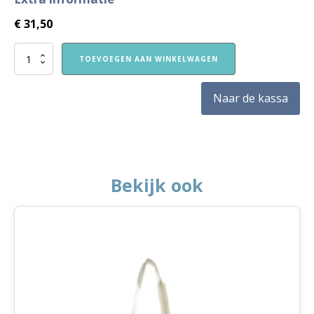
€
31,50
VVE
TOEVOEGEN AAN WINKELWAGEN
Thuis
Peuters
themapakket
Naar de kassa
Kleding
aantal
Bekijk ook