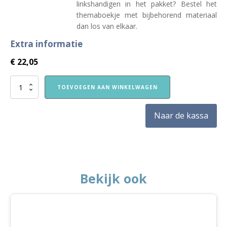
linkshandigen in het pakket? Bestel het
themaboekje met bijbehorend materiaal
dan los van elkaar.
Extra informatie
€
22,05
VVE
TOEVOEGEN AAN WINKELWAGEN
Thuis
Peuters
themapakket
Naar de kassa
Knuffels
aantal
Bekijk ook