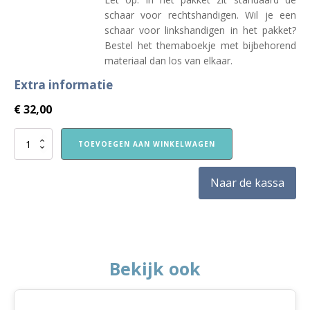
schaar voor rechtshandigen. Wil je een
schaar voor linkshandigen in het pakket?
Bestel het themaboekje met bijbehorend
materiaal dan los van elkaar.
Extra informatie
€
32,00
VVE
TOEVOEGEN AAN WINKELWAGEN
Thuis
Peuters
themapakket
Naar de kassa
Welkom
aantal
Bekijk ook