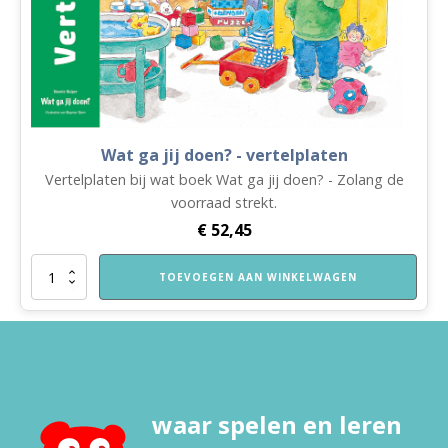
Wat ga jij doen? - vertelplaten
Vertelplaten bij wat boek Wat ga jij doen? - Zolang de
voorraad strekt.
€
52,45
Wat
TOEVOEGEN AAN WINKELWAGEN
ga
jij
doen?
-
vertelplaten
aantal
waar spelen en leren