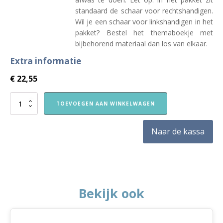
standaard de schaar voor rechtshandigen.
Wil je een schaar voor linkshandigen in het
pakket? Bestel het themaboekje met
bijbehorend materiaal dan los van elkaar.
Extra informatie
€
22,55
VVE
TOEVOEGEN AAN WINKELWAGEN
Thuis
Peuters
themapakket
Naar de kassa
Zelf
doen
aantal
Bekijk ook