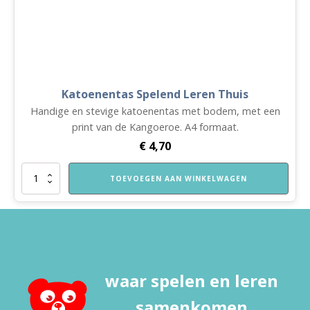
Katoenentas Spelend Leren Thuis
Handige en stevige katoenentas met bodem, met een
print van de Kangoeroe. A4 formaat.
€
4,70
Katoenentas
TOEVOEGEN AAN WINKELWAGEN
Spelend
Leren
Thuis
aantal
waar spelen en leren
samenkomen