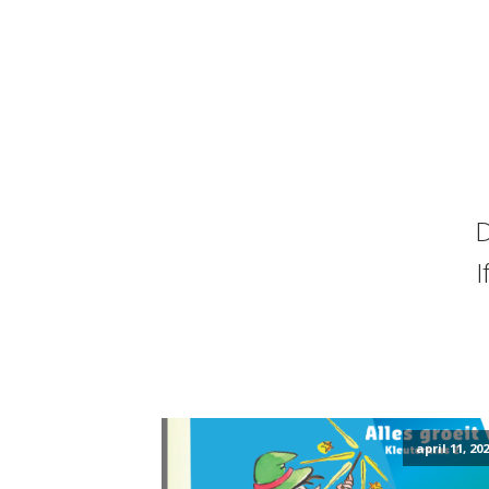
D
I
april 11, 20