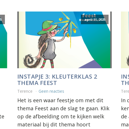
25
april 11, 2025
INSTAPJE 3: KLEUTERKLAS 2
IN
THEMA FEEST
TH
Terence
Geen reacties
Ter
Het is een waar feestje om met dit
In 
thema Feest aan de slag te gaan. Klik
ken
te
op de afbeelding om te kijken welk
de 
materiaal bij dit thema hoort
mat