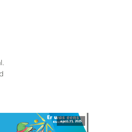
l.
nd
april 11, 2025