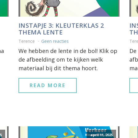
INSTAPJE 3: KLEUTERKLAS 2
IN
THEMA LENTE
TH
Terence
Geen reacties
Ter
ma
We hebben de lente in de bol! Klik op
De 
de afbeelding om te kijken welk
afb
materiaal bij dit thema hoort.
mat
READ MORE
25
april 11, 2025