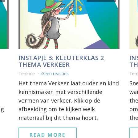
INSTAPJE 3: KLEUTERKLAS 2
IN
THEMA VERKEER
TH
Terence
Geen reacties
Ter
Het thema Verkeer laat ouder en kind
Sn
kennismaken met verschillende
war
vormen van verkeer. Klik op de
the
ng
afbeelding om te kijken welk
om 
materiaal bij dit thema hoort.
th
READ MORE