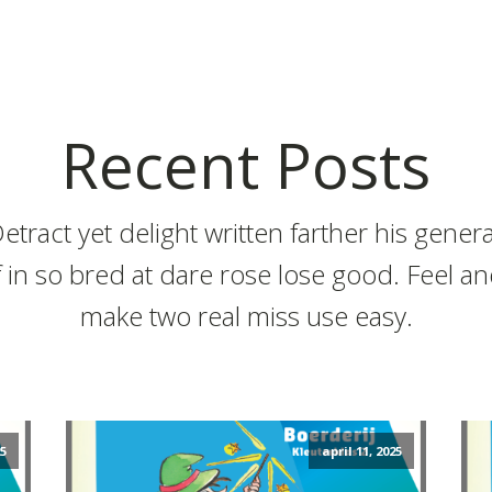
Recent Posts
etract yet delight written farther his genera
f in so bred at dare rose lose good. Feel a
make two real miss use easy.
25
april 11, 2025