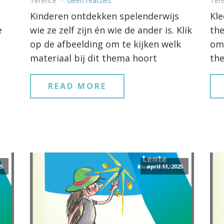
Terence
Geen reacties
Ter
Kinderen ontdekken spelenderwijs
Kle
e
wie ze zelf zijn én wie de ander is. Klik
the
op de afbeelding om te kijken welk
om 
materiaal bij dit thema hoort
th
READ MORE
25
april 11, 2025