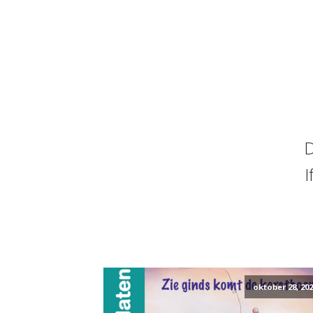
D
I
oktober 28, 202