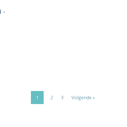
 -
1
2
3
Volgende »