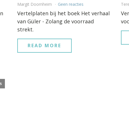
Margit Doornheim
Geen reacties
Ter
an
Vertelplaten bij het boek Het verhaal
Ver
van Güler - Zolang de voorraad
voo
strekt.
READ MORE
25