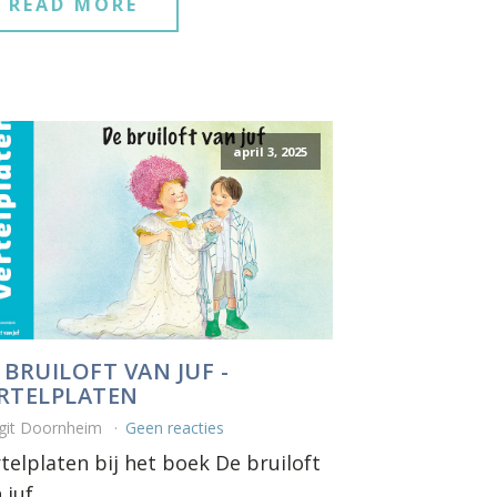
READ MORE
april 3, 2025
 BRUILOFT VAN JUF -
RTELPLATEN
git Doornheim
Geen reacties
telplaten bij het boek De bruiloft
 juf