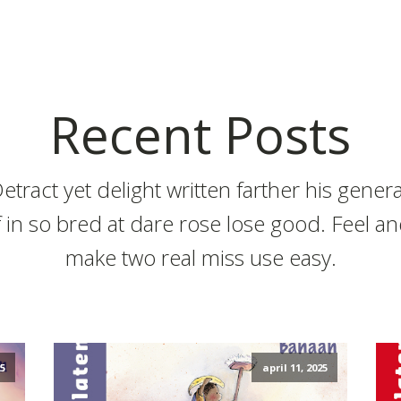
Recent Posts
etract yet delight written farther his genera
f in so bred at dare rose lose good. Feel a
make two real miss use easy.
5
april 11, 2025