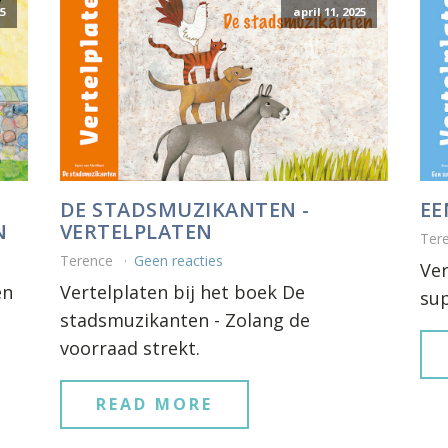
25
april 11, 2025
DE STADSMUZIKANTEN -
EE
N
VERTELPLATEN
Ter
Terence
Geen reacties
Ver
en
Vertelplaten bij het boek De
sup
stadsmuzikanten - Zolang de
voorraad strekt.
READ MORE