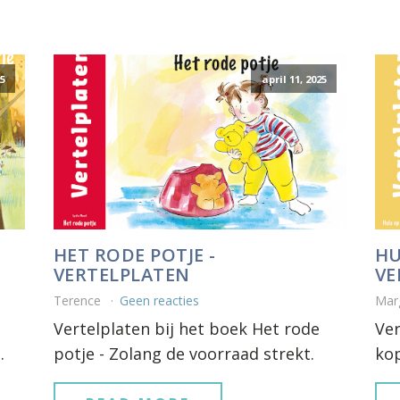
25
april 11, 2025
HET RODE POTJE -
HU
VERTELPLATEN
VE
Terence
Geen reacties
Mar
Vertelplaten bij het boek Het rode
Ver
.
potje - Zolang de voorraad strekt.
kop