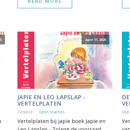
READ MORE
25
april 11, 2025
JAPIE EN LEO LAPSLAP -
DE
VERTELPLATEN
VE
Terence
Geen reacties
Mar
n
Vertelplaten bij japie boek Japie en
Ver
Leo Lapslap - Zolang de voorraad
van