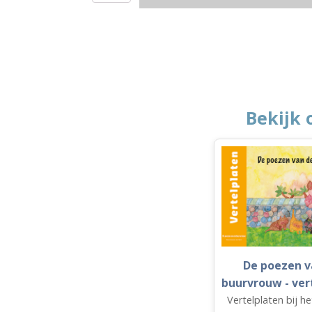
opruimspin
aantal
Bekijk 
De poezen v
buurvrouw - ver
Vertelplaten bij h