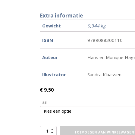
Extra informatie
Gewicht
0,344 kg
ISBN
9789088300110
Auteur
Hans en Monique Hag
Illustrator
Sandra Klaassen
€
9,50
Taal
De
TOEVOEGEN AAN WINKELWAGEN