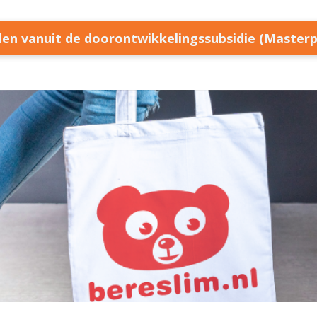
llen vanuit de doorontwikkelingssubsidie (Master