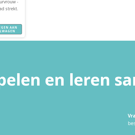
urvrouw -
d strekt.
EGEN AAN
ELWAGEN
pelen en leren 
Vr
bes