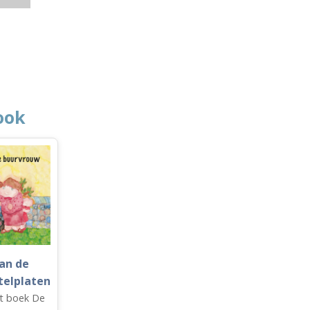
ook
an de
telplaten
et boek De