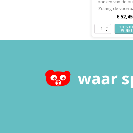
poezen van de bu
Zolang de voorraa
€
52,45
TOEVO
De
WINK
poezen
van
de
buurvrouw
-
vertelplaten
aantal
waar s