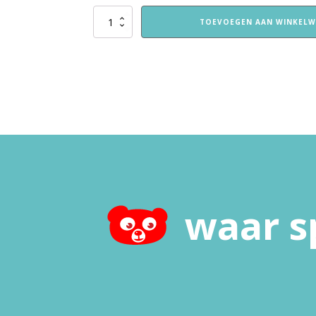
Zoek
TOEVOEGEN AAN WINKEL
aantal
waar s