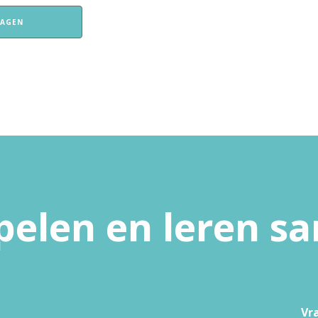
WAGEN
pelen en leren 
Vr