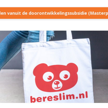
llen vanuit de doorontwikkelingssubsidie (Master