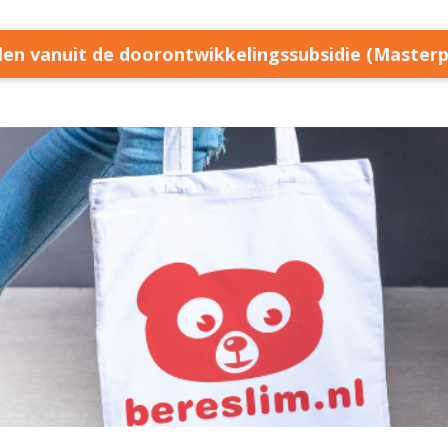
llen vanuit de doorontwikkelingssubsidie (Master