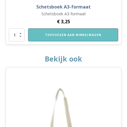
Schetsboek A3-formaat
Schetsboek A3-formaat
€
3,25
Schetsboek
TOEVOEGEN AAN WINKELWAGEN
A3-
formaat
aantal
Bekijk ook