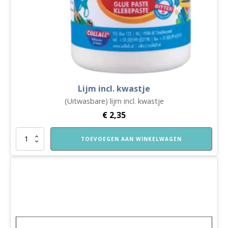
Lijm incl. kwastje
(Uitwasbare) lijm incl. kwastje
€
2,35
Lijm
TOEVOEGEN AAN WINKELWAGEN
incl.
kwastje
aantal