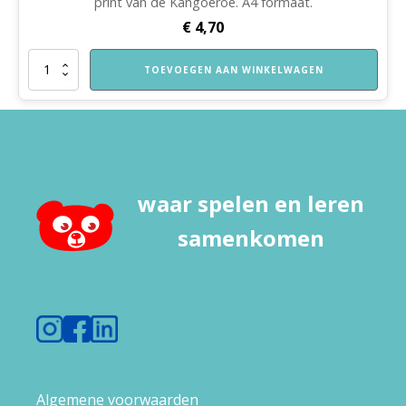
print van de Kangoeroe. A4 formaat.
€
4,70
Katoenentas
TOEVOEGEN AAN WINKELWAGEN
Spelend
Leren
Thuis
aantal
waar spelen en leren
samenkomen
Algemene voorwaarden