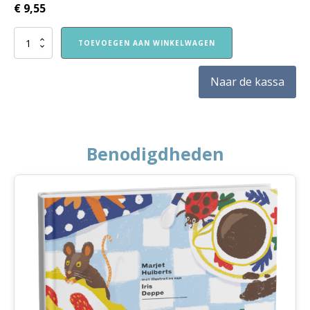
€
9,55
Nieuw!
TOEVOEGEN AAN WINKELWAGEN
VVE
Thuis
Kleuters
Naar de kassa
1
themaboekje
Alles
groeit
aantal
Benodigdheden