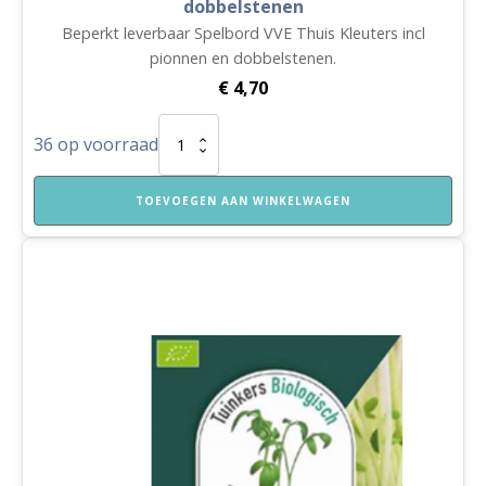
dobbelstenen
Beperkt leverbaar Spelbord VVE Thuis Kleuters incl
pionnen en dobbelstenen.
€
4,70
Spelbord
36 op voorraad
VVE
Thuis
Kleuters
TOEVOEGEN AAN WINKELWAGEN
incl.
pionnen
en
dobbelstenen
aantal