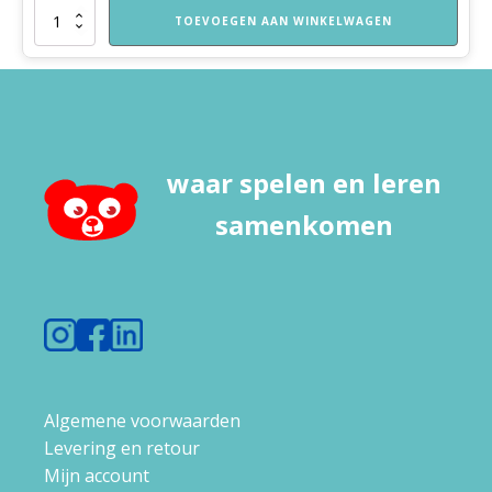
Nieuw!
TOEVOEGEN AAN WINKELWAGEN
VVE
Thuis
Kleuters
1
themapakket
Alles
groeit
waar spelen en leren
aantal
samenkomen
Algemene voorwaarden
Levering en retour
Mijn account