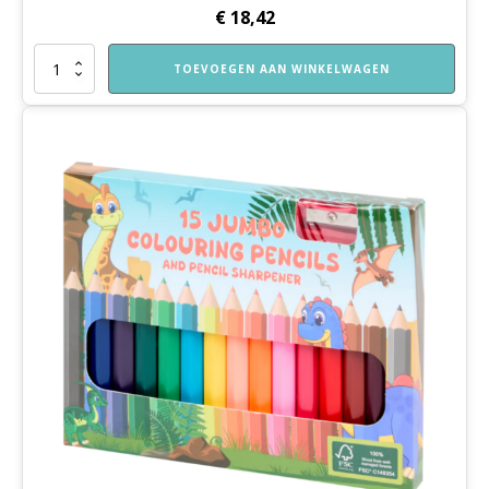
€
18,42
Beestje,
TOEVOEGEN AAN WINKELWAGEN
kom
je
op
mijn
feestje?
aantal