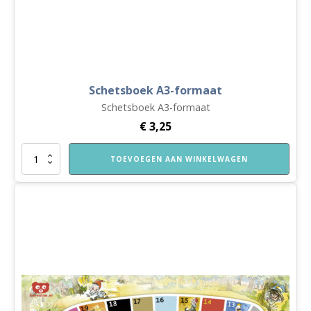
Schetsboek A3-formaat
Schetsboek A3-formaat
€
3,25
Schetsboek
TOEVOEGEN AAN WINKELWAGEN
A3-
formaat
aantal