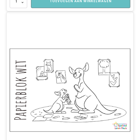
TOEVOEGEN AAN WINKELWAGEN
inclusief
kwast
aantal