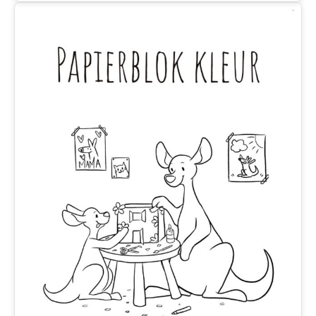
inclusief
puntenslijper
aantal