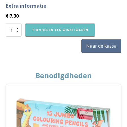
Extra informatie
€
7,30
Nieuw!
TOEVOEGEN AAN WINKELWAGEN
VVE
Thuis
Kleuters
Naar de kassa
1
themaboekje
Verkeer
aantal
Benodigdheden