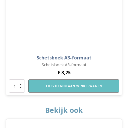
Schetsboek A3-formaat
Schetsboek A3-formaat
€
3,25
Schetsboek
TOEVOEGEN AAN WINKELWAGEN
A3-
formaat
aantal
Bekijk ook