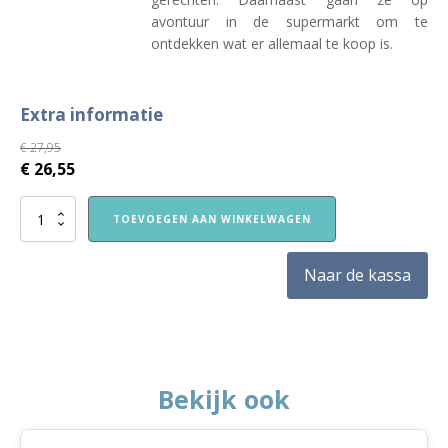
avontuur in de supermarkt om te
ontdekken wat er allemaal te koop is.
Extra informatie
€
27,95
€
26,55
Nieuw!
TOEVOEGEN AAN WINKELWAGEN
VVE
Thuis
Kleuters
Naar de kassa
1
themapakket
Eten
aantal
Bekijk ook