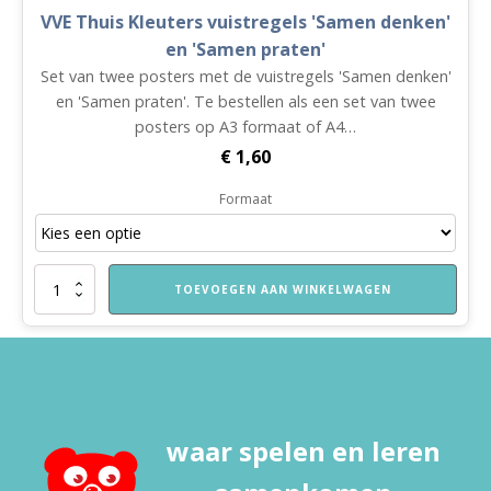
VVE Thuis Kleuters vuistregels 'Samen denken'
en 'Samen praten'
Set van twee posters met de vuistregels 'Samen denken'
en 'Samen praten'. Te bestellen als een set van twee
posters op A3 formaat of A4…
€
1,60
Formaat
VVE
TOEVOEGEN AAN WINKELWAGEN
Thuis
Kleuters
vuistregels
'Samen
denken'
en
'Samen
waar spelen en leren
praten'
aantal