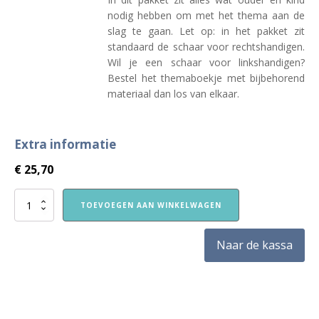
nodig hebben om met het thema aan de
slag te gaan. Let op: in het pakket zit
standaard de schaar voor rechtshandigen.
Wil je een schaar voor linkshandigen?
Bestel het themaboekje met bijbehorend
materiaal dan los van elkaar.
Extra informatie
€
25,70
Nieuw!
TOEVOEGEN AAN WINKELWAGEN
VVE
Thuis
Kleuters
Naar de kassa
1
themapakket
Kunst
aantal