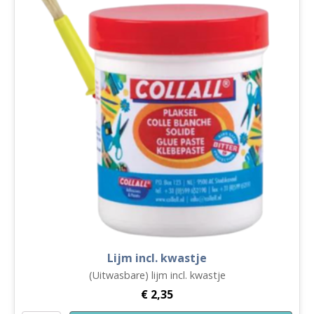
aantal
Lijm incl. kwastje
(Uitwasbare) lijm incl. kwastje
€
2,35