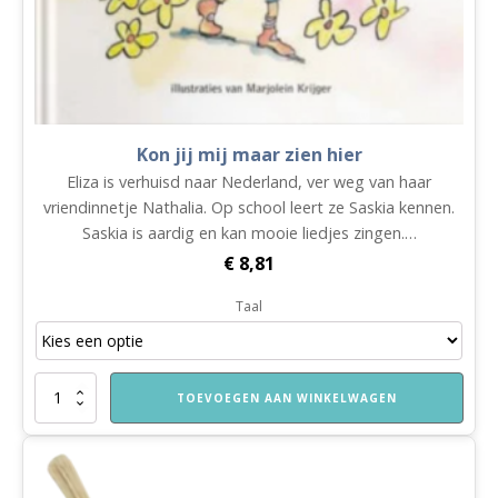
Kon jij mij maar zien hier
Eliza is verhuisd naar Nederland, ver weg van haar
vriendinnetje Nathalia. Op school leert ze Saskia kennen.
Saskia is aardig en kan mooie liedjes zingen.…
€
8,81
Taal
Kon
TOEVOEGEN AAN WINKELWAGEN
jij
mij
maar
zien
hier