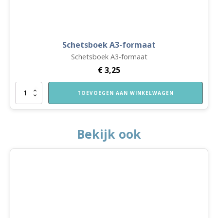
Schetsboek A3-formaat
Schetsboek A3-formaat
€
3,25
Schetsboek
TOEVOEGEN AAN WINKELWAGEN
A3-
formaat
aantal
Bekijk ook