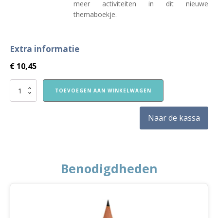
meer activiteiten in dit nieuwe
themaboekje.
Extra informatie
€
10,45
Nieuw!
TOEVOEGEN AAN WINKELWAGEN
VVE
Thuis
Kleuters
Naar de kassa
2
themaboekje
Jij
en
ik
Benodigdheden
aantal