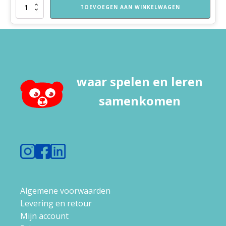
Kon
TOEVOEGEN AAN WINKELWAGEN
jij
mij
maar
zien
hier
-
vertelplaten
waar spelen en leren
aantal
samenkomen
Algemene voorwaarden
Levering en retour
Mijn account