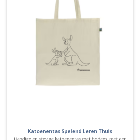
Katoenentas Spelend Leren Thuis
Handige en stevige katoenentas met bodem, met een