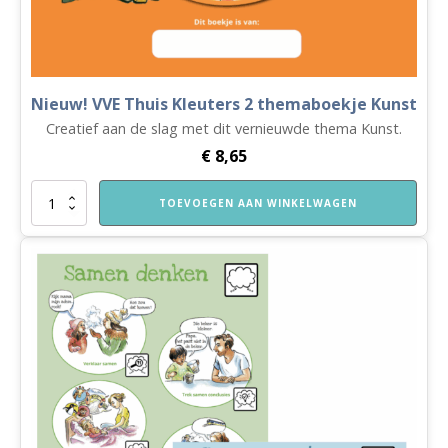
Nieuw! VVE Thuis Kleuters 2 themaboekje Kunst
Creatief aan de slag met dit vernieuwde thema Kunst.
€
8,65
Nieuw!
TOEVOEGEN AAN WINKELWAGEN
VVE
Thuis
Kleuters
2
themaboekje
Kunst
aantal