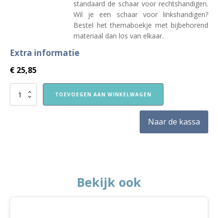
standaard de schaar voor rechtshandigen.
Wil je een schaar voor linkshandigen?
Bestel het themaboekje met bijbehorend
materiaal dan los van elkaar.
Extra informatie
€
25,85
Nieuw!
TOEVOEGEN AAN WINKELWAGEN
VVE
Thuis
Kleuters
Naar de kassa
2
themapakket
Kunst
aantal
Bekijk ook