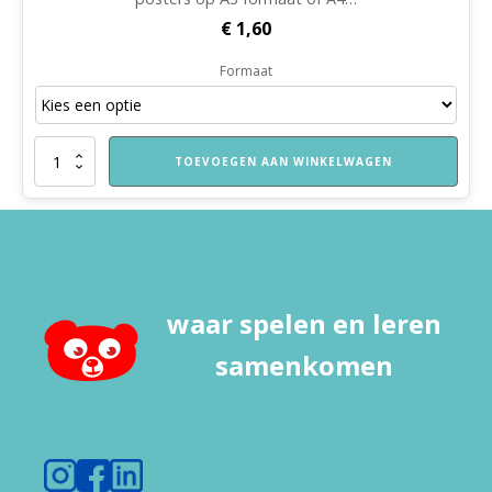
€
1,60
Formaat
VVE
TOEVOEGEN AAN WINKELWAGEN
Thuis
Kleuters
vuistregels
'Samen
denken'
en
'Samen
waar spelen en leren
praten'
aantal
samenkomen