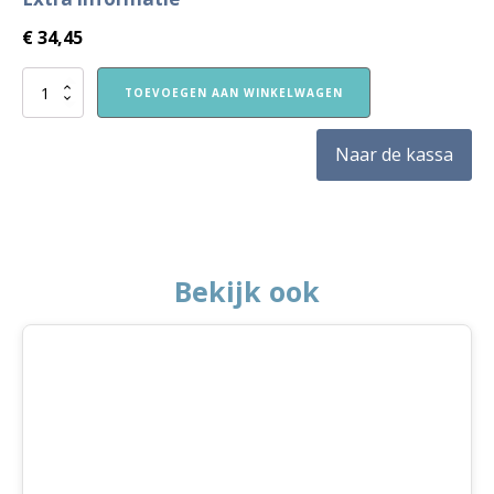
€
34,45
Nieuw!
TOEVOEGEN AAN WINKELWAGEN
VVE
Thuis
Kleuters
Naar de kassa
2
themapakket
Verkeer
aantal
Bekijk ook