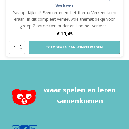
Verkeer
Pas op! Kijk uit! Even remmen: het thema Verkeer komt
eraan! In dit compleet vernieuwde themaboekje voor
groep 2 ontdekken ouder en kind het verkeer…
€
10,45
Nieuw!
TOEVOEGEN AAN WINKELWAGEN
VVE
Thuis
Kleuters
2
themaboekje
Verkeer
aantal
waar spelen en leren
samenkomen