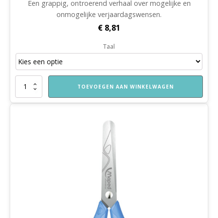
Een grappig, ontroerend verhaal over mogelijke en
onmogelijke verjaardagswensen.
€
8,81
Taal
Het
TOEVOEGEN AAN WINKELWAGEN
geeft
niet
wat
je
geeft
aantal