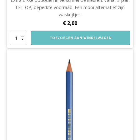
Extra dikke potloden in verschillende kleuren. Vanaf 3 jaar.
LET OP, beperkte voorraad. Een mooi alternatief zijn
waskrijtjes.
€
2,00
Dikke
TOEVOEGEN AAN WINKELWAGEN
kleurpotloden
inclusief
puntenslijper
aantal