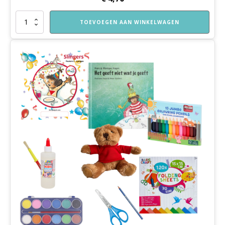
Katoenentas
TOEVOEGEN AAN WINKELWAGEN
Spelend
Leren
Thuis
aantal