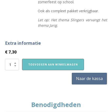
zomerfeest op school.
Ook als compleet pakket verkrijgbaar.
Let op: Het thema Slingers vervangt het
thema Jarig.
Extra informatie
€
7,30
Nieuw!
TOEVOEGEN AAN WINKELWAGEN
VVE
Thuis
peuters
Naar de kassa
themaboekje
Slingers
aantal
Benodigdheden